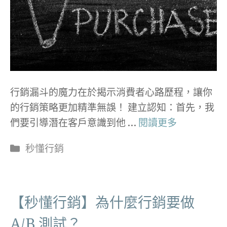
行銷漏斗的魔力在於揭示消費者心路歷程，讓你
的行銷策略更加精準無誤！ 建立認知：首先，我
們要引導潛在客戶意識到他 …
閱讀更多
分
秒懂行銷
類
【秒懂行銷】為什麼行銷要做
A/B 測試？