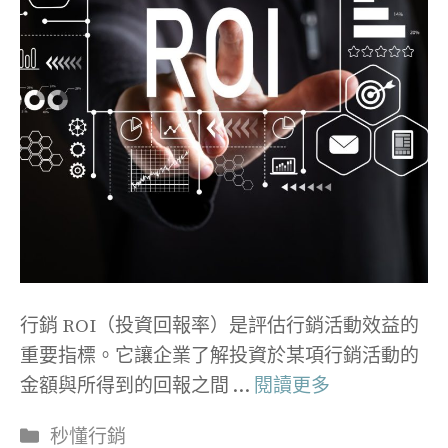
行銷 ROI（投資回報率）是評估行銷活動效益的
重要指標。它讓企業了解投資於某項行銷活動的
金額與所得到的回報之間 …
閱讀更多
分
秒懂行銷