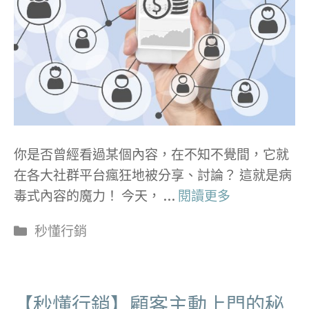
你是否曾經看過某個內容，在不知不覺間，它就
在各大社群平台瘋狂地被分享、討論？ 這就是病
毒式內容的魔力！ 今天， …
閱讀更多
分
秒懂行銷
類
【秒懂行銷】顧客主動上門的秘