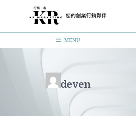
跳
至
主
要
MENU
內
容
deven