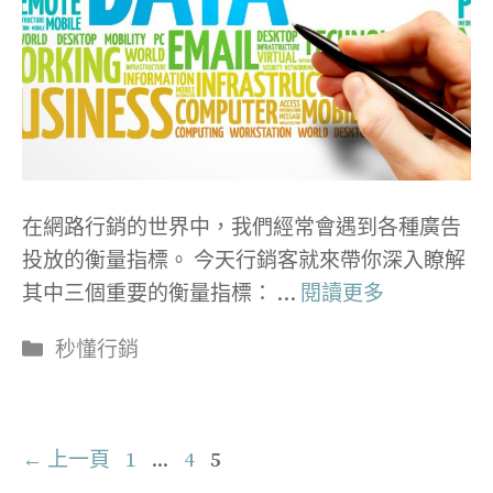
在網路行銷的世界中，我們經常會遇到各種廣告
投放的衡量指標。 今天行銷客就來帶你深入瞭解
其中三個重要的衡量指標： …
閱讀更多
分
秒懂行銷
類
文
頁
頁
頁
←
上一頁
1
...
4
5
章
面
面
面