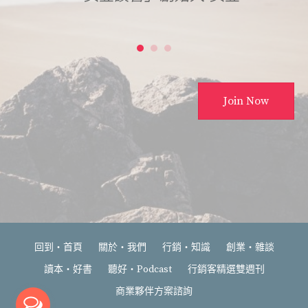
是
Join Now
回到‧首頁
關於‧我們
行銷‧知識
創業‧雜談
讀本‧好書
聽好‧Podcast
行銷客精選雙週刊
商業夥伴方案諮詢