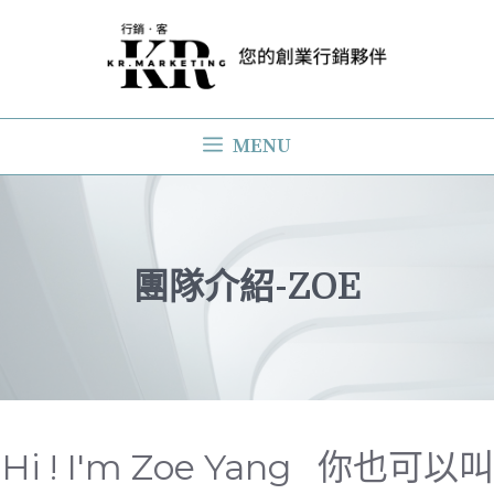
跳
至
主
要
MENU
內
容
團隊介紹-ZOE
Hi ! I'm Zoe Yang 你也可以叫